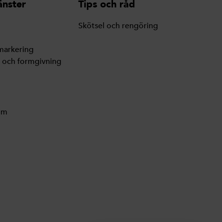
änster
Tips och råd
Skötsel och rengöring
markering
g och formgivning
lm