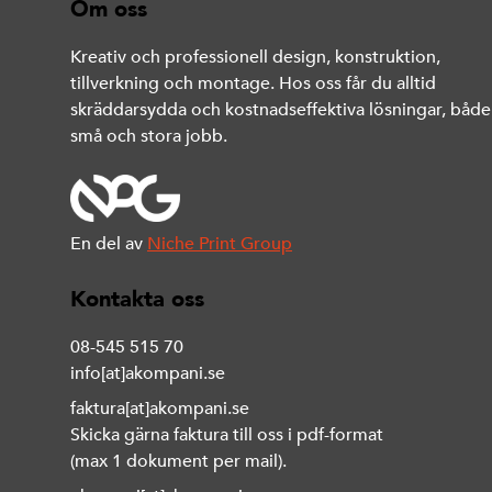
Om oss
Kreativ och professionell design, konstruktion,
tillverkning och montage. Hos oss får du alltid
skräddarsydda och kostnadseffektiva lösningar, både
små och stora jobb.
En del av
Niche Print Group
Kontakta oss
08-545 515 70
info[at]akompani.se
faktura[at]akompani.se
Skicka gärna faktura till oss i pdf-format
(max 1 dokument per mail).