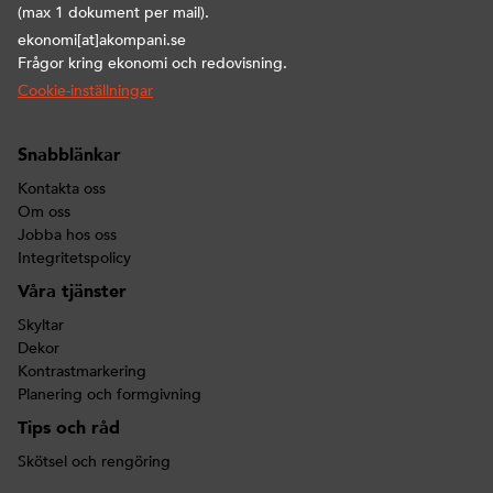
(max 1 dokument per mail).
ekonomi[at]akompani.se
Frågor kring ekonomi och redovisning.
Cookie-inställningar
Snabblänkar
Kontakta oss
Om oss
Jobba hos oss
Integritetspolicy
Våra tjänster
Skyltar
Dekor
Kontrastmarkering
Planering och formgivning
Tips och råd
Skötsel och rengöring