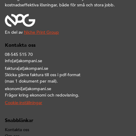
kostnadseffektiva lösningar, både för små och stora jobb.
En del av
Niche Print Group
Kontakta oss
08-545 515 70
info[at]akompani.se
faktura[at]akompani.se
Skicka gärna faktura till oss i pdf-format
(max 1 dokument per mail).
ekonomi[at]akompani.se
Frågor kring ekonomi och redovisning.
Cookie-inställningar
Snabblänkar
Kontakta oss