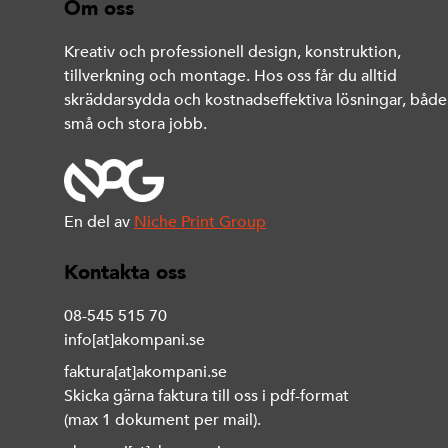
Om oss
Kreativ och professionell design, konstruktion,
tillverkning och montage. Hos oss får du alltid
skräddarsydda och kostnadseffektiva lösningar, både
små och stora jobb.
En del av
Niche Print Group
Kontakta oss
08-545 515 70
info[at]akompani.se
faktura[at]akompani.se
Skicka gärna faktura till oss i pdf-format
(max 1 dokument per mail).