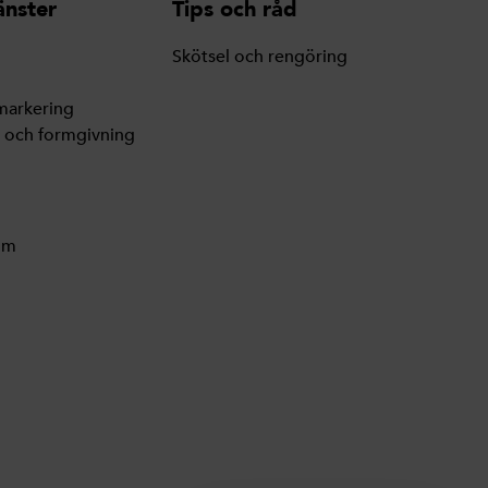
änster
Tips och råd
Skötsel och rengöring
markering
g och formgivning
lm