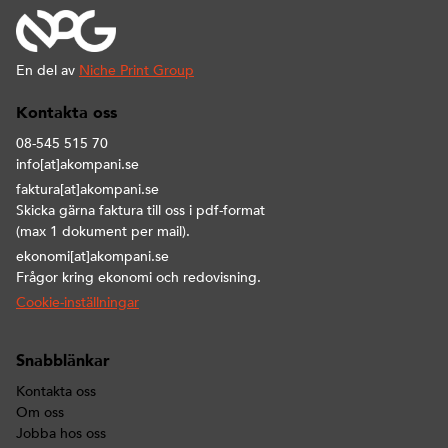
En del av
Niche Print Group
Kontakta oss
08-545 515 70
info[at]akompani.se
faktura[at]akompani.se
Skicka gärna faktura till oss i pdf-format
(max 1 dokument per mail).
ekonomi[at]akompani.se
Frågor kring ekonomi och redovisning.
Cookie-inställningar
Snabblänkar
Kontakta oss
Om oss
Jobba hos oss