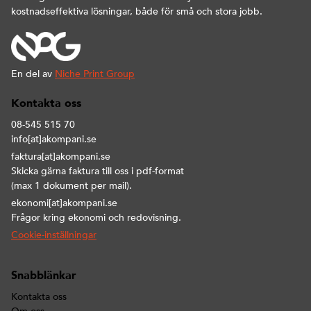
kostnadseffektiva lösningar, både för små och stora jobb.
En del av
Niche Print Group
Kontakta oss
08-545 515 70
info[at]akompani.se
faktura[at]akompani.se
Skicka gärna faktura till oss i pdf-format
(max 1 dokument per mail).
ekonomi[at]akompani.se
Frågor kring ekonomi och redovisning.
Cookie-inställningar
Snabblänkar
Kontakta oss