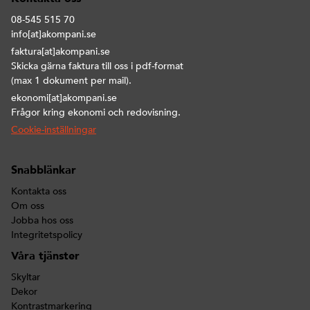
08-545 515 70
info[at]akompani.se
faktura[at]akompani.se
Skicka gärna faktura till oss i pdf-format
(max 1 dokument per mail).
ekonomi[at]akompani.se
Frågor kring ekonomi och redovisning.
Cookie-inställningar
Snabblänkar
Kontakta oss
Om oss
Jobba hos oss
Integritetspolicy
Våra tjänster
Skyltar
Dekor
Kontrastmarkering