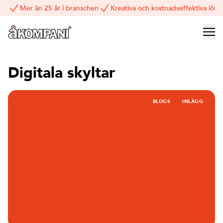
Mer än 25 år i branschen
Kreativa och kostnadseffektiva lösn
Digitala skyltar
BLOGS
INLÄGG