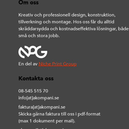
Om oss
Kreativ och professionell design, konstruktion,
tillverkning och montage. Hos oss får du alltid
skräddarsydda och kostnadseffektiva lösningar, både
små och stora jobb.
En del av
Niche Print Group
Kontakta oss
08-545 515 70
info[at]akompani.se
faktura[at]akompani.se
Skicka gärna faktura till oss i pdf-format
(max 1 dokument per mail).