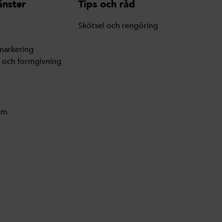
änster
Tips och råd
Skötsel och rengöring
markering
g och formgivning
lm