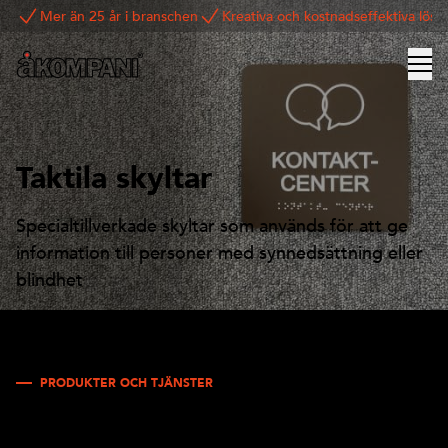
Mer än 25 år i branschen
Kreativa och kostnadseffektiva lösn
Taktila skyltar
Specialtillverkade skyltar som används för att ge
information till personer med synnedsättning eller
blindhet
PRODUKTER OCH TJÄNSTER
Taktila skyltar som ger vägledning