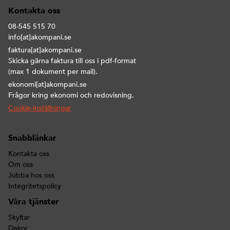
Kontakta oss
08-545 515 70
info[at]akompani.se
faktura[at]akompani.se
Skicka gärna faktura till oss i pdf-format
(max 1 dokument per mail).
ekonomi[at]akompani.se
Frågor kring ekonomi och redovisning.
Cookie-inställningar
Snabblänkar
Kontakta oss
Om oss
Jobba hos oss
Integritetspolicy
Våra tjänster
Skyltar
Dekor