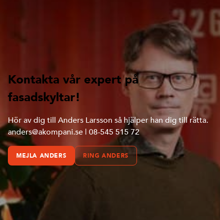
Kontakta vår expert på
fasadskyltar!
Hör av dig till Anders Larsson så hjälper han dig till rätta.
anders@akompani.se | 08-545 515 72
MEJLA ANDERS
RING ANDERS