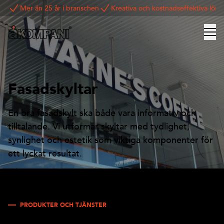
Mer än 25 år i branschen
Kreativa och kostnadseffektiva lösn
Fasadskyltar
En bra fasadskylt ska både vara informativ och
tilltalande. Vi utformar skyltar med tydlighet,
synlighet och estetik som viktiga komponenter för
ett lyckat resultat.
PRODUKTER OCH TJÄNSTER
Effektiv och slående