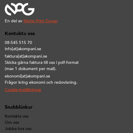
En del av
Niche Print Group
Kontakta oss
08-545 515 70
info[at]akompani.se
faktura[at]akompani.se
Skicka gärna faktura till oss i pdf-format
(max 1 dokument per mail).
ekonomi[at]akompani.se
Frågor kring ekonomi och redovisning.
Cookie-inställningar
Snabblänkar
Kontakta oss
Om oss
Jobba hos oss