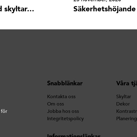
d skyltar…
Säkerhetshöjande
Snabblänkar
Våra tj
Kontakta oss
Skyltar
Om oss
Dekor
 för
Jobba hos oss
Kontrast
Integritetspolicy
Planerin
Informationslänkar