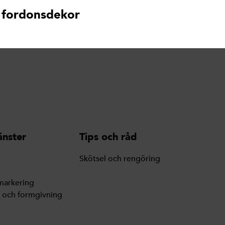
 fordonsdekor
änster
Tips och råd
Skötsel och rengöring
markering
g och formgivning