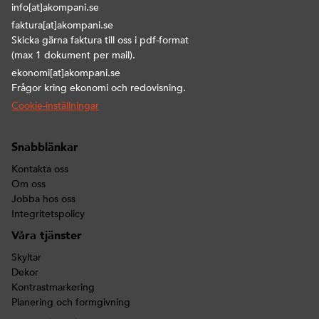
info[at]akompani.se
faktura[at]akompani.se
Skicka gärna faktura till oss i pdf-format
(max 1 dokument per mail).
ekonomi[at]akompani.se
Frågor kring ekonomi och redovisning.
Cookie-inställningar
Snabblänkar
Kontakta oss
Om oss
Jobba hos oss
Integritetspolicy
Våra tjänster
Skyltar
Dekor
Kontrastmarkering
Planering och formgivning