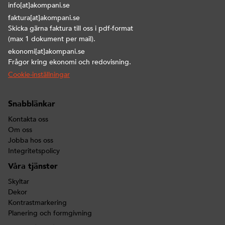
info[at]akompani.se
faktura[at]akompani.se
Skicka gärna faktura till oss i pdf-format
(max 1 dokument per mail).
ekonomi[at]akompani.se
Frågor kring ekonomi och redovisning.
Cookie-inställningar
Snabblänkar
Kontakta oss
Om oss
Jobba hos oss
Integritetspolicy
Våra tjänster
Skyltar
Dekor
Kontrastmarkering
Planering och formgivning