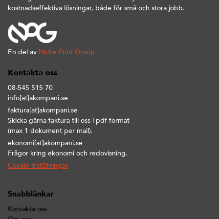
kostnadseffektiva lösningar, både för små och stora jobb.
En del av
Niche Print Group
Kontakta oss
08-545 515 70
info[at]akompani.se
faktura[at]akompani.se
Skicka gärna faktura till oss i pdf-format
(max 1 dokument per mail).
ekonomi[at]akompani.se
Frågor kring ekonomi och redovisning.
Cookie-inställningar
Snabblänkar
Kontakta oss