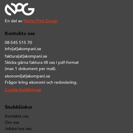
En del av
Niche Print Group
Kontakta oss
08-545 515 70
info[at]akompani.se
faktura[at]akompani.se
Skicka gärna faktura till oss i pdf-format
(max 1 dokument per mail).
ekonomi[at]akompani.se
Frågor kring ekonomi och redovisning.
Cookie-inställningar
Snabblänkar
Kontakta oss
Om oss
Jobba hos oss