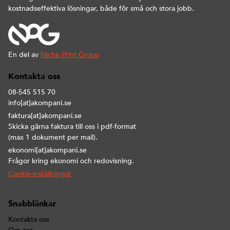
kostnadseffektiva lösningar, både för små och stora jobb.
En del av
Niche Print Group
Kontakta oss
08-545 515 70
info[at]akompani.se
faktura[at]akompani.se
Skicka gärna faktura till oss i pdf-format
(max 1 dokument per mail).
ekonomi[at]akompani.se
Frågor kring ekonomi och redovisning.
Cookie-inställningar
Snabblänkar
Kontakta oss