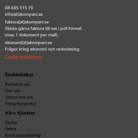
08-545 515 70
info[at]akompani.se
faktura[at]akompani.se
Skicka gärna faktura till oss i pdf-format
(max 1 dokument per mail).
ekonomi[at]akompani.se
Frågor kring ekonomi och redovisning.
Cookie-inställningar
Snabblänkar
Kontakta oss
Om oss
Jobba hos oss
Integritetspolicy
Våra tjänster
Skyltar
Dekor
Kontrastmarkering