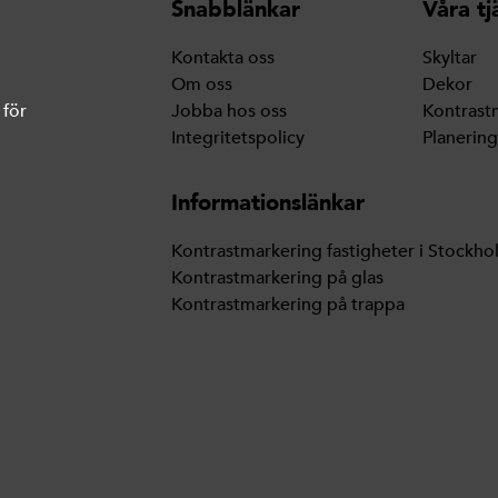
Snabblänkar
Våra tj
Kontakta oss
Skyltar
Om oss
Dekor
 för
Jobba hos oss
Kontrast
Integritetspolicy
Planerin
Informationslänkar
Kontrastmarkering fastigheter i Stockho
Kontrastmarkering på glas
Kontrastmarkering på trappa