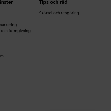
änster
Tips och råd
Skötsel och rengöring
markering
g och formgivning
lm