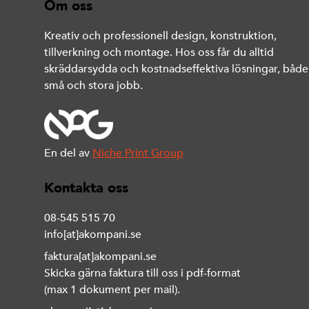
Om oss
Kreativ och professionell design, konstruktion,
tillverkning och montage. Hos oss får du alltid
skräddarsydda och kostnadseffektiva lösningar, både
små och stora jobb.
En del av
Niche Print Group
Kontakta oss
08-545 515 70
info[at]akompani.se
faktura[at]akompani.se
Skicka gärna faktura till oss i pdf-format
(max 1 dokument per mail).