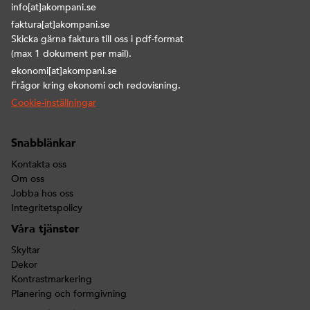
info[at]akompani.se
faktura[at]akompani.se
Skicka gärna faktura till oss i pdf-format
(max 1 dokument per mail).
ekonomi[at]akompani.se
Frågor kring ekonomi och redovisning.
Cookie-inställningar
Snabblänkar
Kontakta oss
Om oss
Jobba hos oss
Integritetspolicy
Våra tjänster
Skyltar
Dekor
Kontrastmarkering
Planering och formgivning