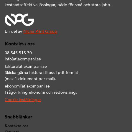
kostnadseffektiva lösningar, både för små och stora jobb.
En del av
Niche Print Group
Kontakta oss
08-545 515 70
info[at]akompani.se
faktura[at]akompani.se
Skicka gärna faktura till oss i pdf-format
(max 1 dokument per mail).
ekonomi[at]akompani.se
Frågor kring ekonomi och redovisning.
Cookie-inställningar
Snabblänkar
Kontakta oss