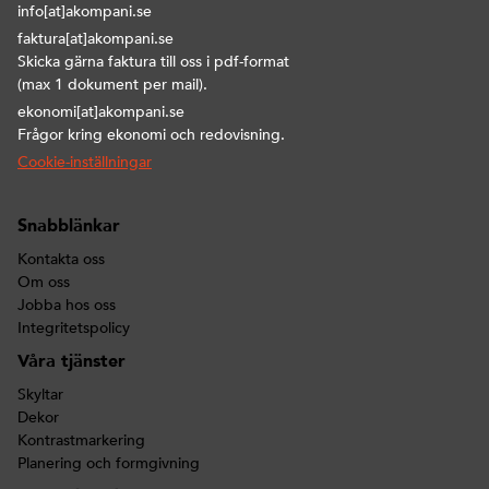
info[at]akompani.se
faktura[at]akompani.se
Skicka gärna faktura till oss i pdf-format
(max 1 dokument per mail).
ekonomi[at]akompani.se
Frågor kring ekonomi och redovisning.
Cookie-inställningar
Snabblänkar
Kontakta oss
Om oss
Jobba hos oss
Integritetspolicy
Våra tjänster
Skyltar
Dekor
Kontrastmarkering
Planering och formgivning