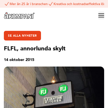
Mer än 25 år i branschen
Kreativa och kostnadseffektiva lösn
SE ALLA NYHETER
FLFL, annorlunda skylt
14 oktober 2015