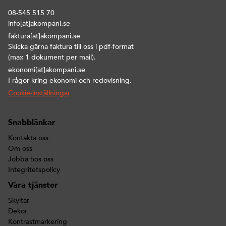
08-545 515 70
info[at]akompani.se
faktura[at]akompani.se
Skicka gärna faktura till oss i pdf-format
(max 1 dokument per mail).
ekonomi[at]akompani.se
Frågor kring ekonomi och redovisning.
Cookie-inställningar
Snabblänkar
Kontakta oss
Om oss
Jobba hos oss
Integritetspolicy
Våra tjänster
Skyltar
Dekor
Kontrastmarkering