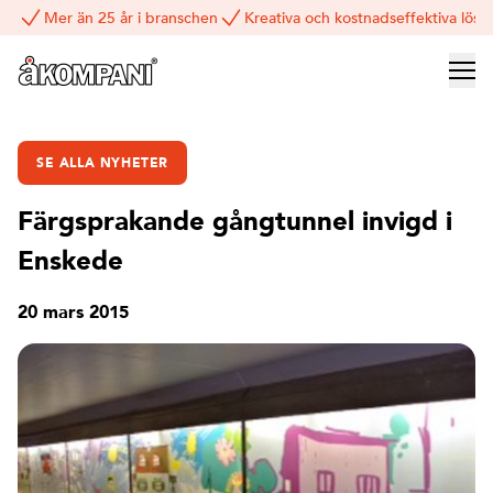
Mer än 25 år i branschen
Kreativa och kostnadseffektiva lösn
SE ALLA NYHETER
Färgsprakande gångtunnel invigd i
Enskede
20 mars 2015