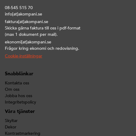
08-545 515 70
info[at]akompani.se
faktura[at]akompani.se
Skicka gärna faktura till oss i pdf-format
(max 1 dokument per mail).
ekonomi[at]akompani.se
Frågor kring ekonomi och redovisning.
Cookie-inställningar
Snabblänkar
Kontakta oss
Om oss
Jobba hos oss
Integritetspolicy
Våra tjänster
Skyltar
Dekor
Kontrastmarkering