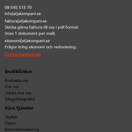
08-545 515 70
info[at]akompani.se
faktura[at]akompani.se
Skicka gärna faktura till oss i pdf-format
(max 1 dokument per mail).
ekonomi[at]akompani.se
Frågor kring ekonomi och redovisning.
Cookie-inställningar
Snabblänkar
Kontakta oss
Om oss
Jobba hos oss
Integritetspolicy
Våra tjänster
Skyltar
Dekor
Kontrastmarkering