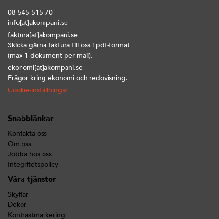
08-545 515 70
info[at]akompani.se
faktura[at]akompani.se
Skicka gärna faktura till oss i pdf-format
(max 1 dokument per mail).
ekonomi[at]akompani.se
Frågor kring ekonomi och redovisning.
Cookie-inställningar
Snabblänkar
Kontakta oss
Om oss
Jobba hos oss
Integritetspolicy
Våra tjänster
Skyltar
Dekor
Kontrastmarkering