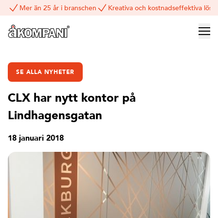
Mer än 25 år i branschen
Kreativa och kostnadseffektiva lösn
SE ALLA NYHETER
CLX har nytt kontor på
Lindhagensgatan
18 januari 2018