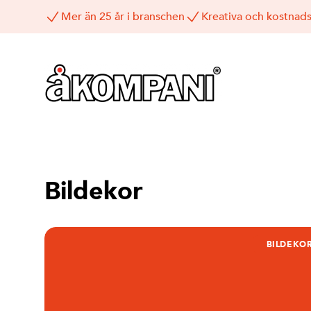
Mer än 25 år i branschen
Kreativa och kostnads
Bildekor
BILDEKO