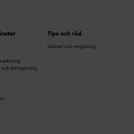
änster
Tips och råd
Skötsel och rengöring
markering
g och formgivning
lm